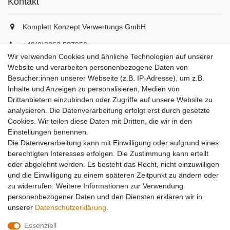
Kontakt
Komplett Konzept Verwertungs GmbH
+49(0)2862 587950
+49(0)2862 5879529
Wir verwenden Cookies und ähnliche Technologien auf unserer
info(at)komplett-konzept.de
Website und verarbeiten personenbezogene Daten von
Montag - Freitag, 08:00 - 16:30
Besucher:innen unserer Webseite (z.B. IP-Adresse), um z.B.
Inhalte und Anzeigen zu personalisieren, Medien von
Drittanbietern einzubinden oder Zugriffe auf unsere Website zu
Unternehmen
analysieren. Die Datenverarbeitung erfolgt erst durch gesetzte
Cookies. Wir teilen diese Daten mit Dritten, die wir in den
Datenschutzerklärung
Einstellungen benennen.
Datenverarbeitung
Die Datenverarbeitung kann mit Einwilligung oder aufgrund eines
AGB
berechtigten Interesses erfolgen. Die Zustimmung kann erteilt
Kontakt
oder abgelehnt werden. Es besteht das Recht, nicht einzuwilligen
Impressum
und die Einwilligung zu einem späteren Zeitpunkt zu ändern oder
Team
zu widerrufen. Weitere Informationen zur Verwendung
Partner
personenbezogener Daten und den Diensten erklären wir in
unserer
Daten­schutz­erklärung
.
Essenziell
Widerrufs­recht
Widerrufs­formular
Impressum