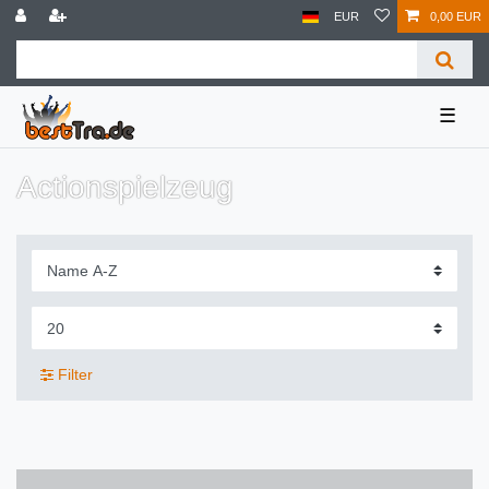
EUR
0,00 EUR
☰
Actionspielzeug
Filter