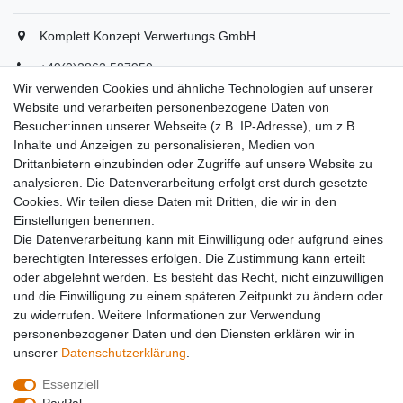
Komplett Konzept Verwertungs GmbH
+49(0)2862 587950
+49(0)2862 5879529
Wir verwenden Cookies und ähnliche Technologien auf unserer
info(at)komplett-konzept.de
Website und verarbeiten personenbezogene Daten von
Montag - Freitag, 08:00 - 16:30
Besucher:innen unserer Webseite (z.B. IP-Adresse), um z.B.
Inhalte und Anzeigen zu personalisieren, Medien von
Drittanbietern einzubinden oder Zugriffe auf unsere Website zu
Unternehmen
analysieren. Die Datenverarbeitung erfolgt erst durch gesetzte
Cookies. Wir teilen diese Daten mit Dritten, die wir in den
Datenschutzerklärung
Einstellungen benennen.
Datenverarbeitung
Die Datenverarbeitung kann mit Einwilligung oder aufgrund eines
AGB
berechtigten Interesses erfolgen. Die Zustimmung kann erteilt
Kontakt
oder abgelehnt werden. Es besteht das Recht, nicht einzuwilligen
Impressum
und die Einwilligung zu einem späteren Zeitpunkt zu ändern oder
Team
zu widerrufen. Weitere Informationen zur Verwendung
Partner
personenbezogener Daten und den Diensten erklären wir in
unserer
Daten­schutz­erklärung
.
Essenziell
Widerrufs­recht
Widerrufs­formular
Impressum