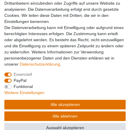
Drittanbietern einzubinden oder Zugriffe auf unsere Website zu
Unternehmen
analysieren. Die Datenverarbeitung erfolgt erst durch gesetzte
Cookies. Wir teilen diese Daten mit Dritten, die wir in den
Datenschutzerklärung
Einstellungen benennen.
Datenverarbeitung
Die Datenverarbeitung kann mit Einwilligung oder aufgrund eines
AGB
berechtigten Interesses erfolgen. Die Zustimmung kann erteilt
Kontakt
oder abgelehnt werden. Es besteht das Recht, nicht einzuwilligen
Impressum
und die Einwilligung zu einem späteren Zeitpunkt zu ändern oder
Team
zu widerrufen. Weitere Informationen zur Verwendung
Partner
personenbezogener Daten und den Diensten erklären wir in
unserer
Daten­schutz­erklärung
.
Essenziell
Widerrufs­recht
Widerrufs­formular
Impressum
PayPal
Funktional
Weitere Einstellungen
Daten­schutz­erklärung
AGB
Alle akzeptieren
Alle ablehnen
© Copyright 2026 | Alle Rechte vorbehalten.
Auswahl akzeptieren