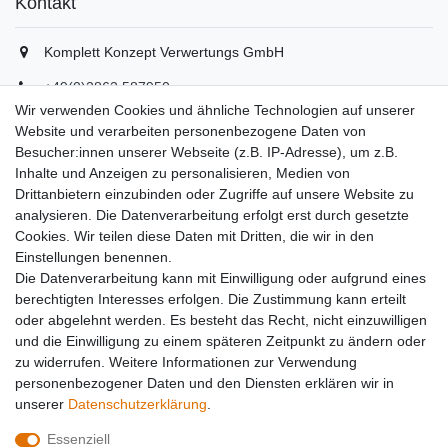
Kontakt
Komplett Konzept Verwertungs GmbH
+49(0)2862 587950
+49(0)2862 5879529
Wir verwenden Cookies und ähnliche Technologien auf unserer
info(at)komplett-konzept.de
Website und verarbeiten personenbezogene Daten von
Montag - Freitag, 08:00 - 16:30
Besucher:innen unserer Webseite (z.B. IP-Adresse), um z.B.
Inhalte und Anzeigen zu personalisieren, Medien von
Drittanbietern einzubinden oder Zugriffe auf unsere Website zu
Unternehmen
analysieren. Die Datenverarbeitung erfolgt erst durch gesetzte
Cookies. Wir teilen diese Daten mit Dritten, die wir in den
Datenschutzerklärung
Einstellungen benennen.
Datenverarbeitung
Die Datenverarbeitung kann mit Einwilligung oder aufgrund eines
AGB
berechtigten Interesses erfolgen. Die Zustimmung kann erteilt
Kontakt
oder abgelehnt werden. Es besteht das Recht, nicht einzuwilligen
Impressum
und die Einwilligung zu einem späteren Zeitpunkt zu ändern oder
Team
zu widerrufen. Weitere Informationen zur Verwendung
Partner
personenbezogener Daten und den Diensten erklären wir in
unserer
Daten­schutz­erklärung
.
Essenziell
Widerrufs­recht
Widerrufs­formular
Impressum