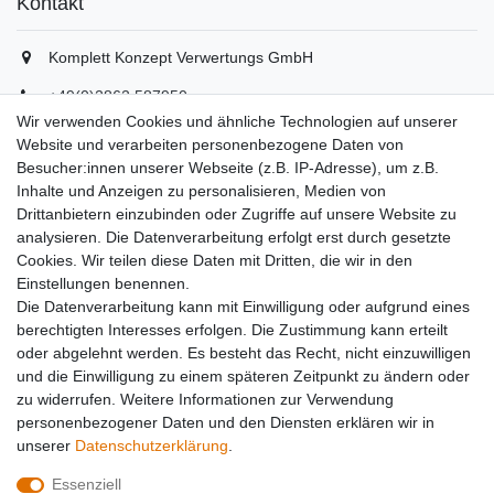
Kontakt
Komplett Konzept Verwertungs GmbH
+49(0)2862 587950
+49(0)2862 5879529
Wir verwenden Cookies und ähnliche Technologien auf unserer
info(at)komplett-konzept.de
Website und verarbeiten personenbezogene Daten von
Montag - Freitag, 08:00 - 16:30
Besucher:innen unserer Webseite (z.B. IP-Adresse), um z.B.
Inhalte und Anzeigen zu personalisieren, Medien von
Drittanbietern einzubinden oder Zugriffe auf unsere Website zu
Unternehmen
analysieren. Die Datenverarbeitung erfolgt erst durch gesetzte
Cookies. Wir teilen diese Daten mit Dritten, die wir in den
Datenschutzerklärung
Einstellungen benennen.
Datenverarbeitung
Die Datenverarbeitung kann mit Einwilligung oder aufgrund eines
AGB
berechtigten Interesses erfolgen. Die Zustimmung kann erteilt
Kontakt
oder abgelehnt werden. Es besteht das Recht, nicht einzuwilligen
Impressum
und die Einwilligung zu einem späteren Zeitpunkt zu ändern oder
Team
zu widerrufen. Weitere Informationen zur Verwendung
Partner
personenbezogener Daten und den Diensten erklären wir in
unserer
Daten­schutz­erklärung
.
Essenziell
Widerrufs­recht
Widerrufs­formular
Impressum