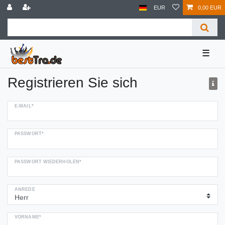
EUR
0,00 EUR
☰
Registrieren Sie sich
E-MAIL*
PASSWORT*
PASSWORT WIEDERHOLEN*
ANREDE
VORNAME*