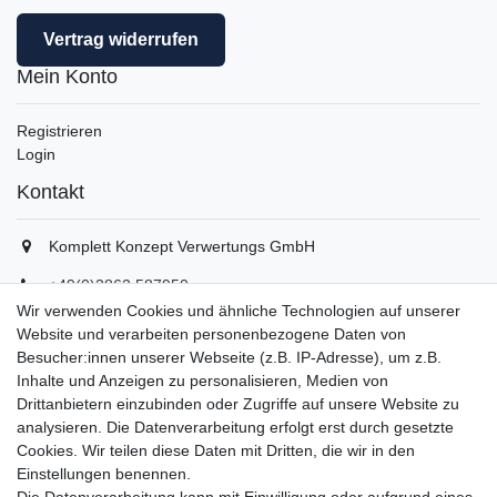
Vertrag widerrufen
Mein Konto
Registrieren
Login
Kontakt
Komplett Konzept Verwertungs GmbH
+49(0)2862 587950
+49(0)2862 5879529
Wir verwenden Cookies und ähnliche Technologien auf unserer
info(at)komplett-konzept.de
Website und verarbeiten personenbezogene Daten von
Montag - Freitag, 08:00 - 16:30
Besucher:innen unserer Webseite (z.B. IP-Adresse), um z.B.
Inhalte und Anzeigen zu personalisieren, Medien von
Drittanbietern einzubinden oder Zugriffe auf unsere Website zu
Unternehmen
analysieren. Die Datenverarbeitung erfolgt erst durch gesetzte
Cookies. Wir teilen diese Daten mit Dritten, die wir in den
Datenschutzerklärung
Einstellungen benennen.
Datenverarbeitung