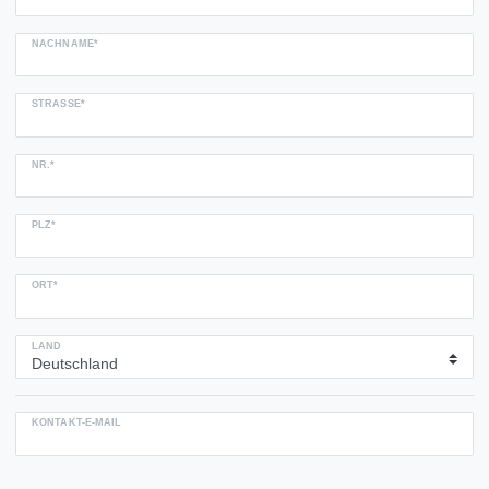
NACHNAME*
STRASSE*
NR.*
PLZ*
ORT*
LAND
KONTAKT-E-MAIL