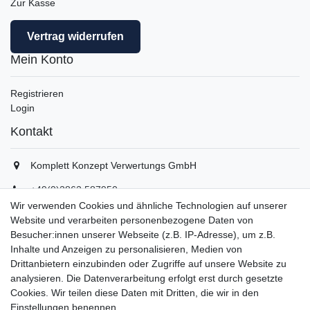
Zur Kasse
Vertrag widerrufen
Mein Konto
Registrieren
Login
Kontakt
Komplett Konzept Verwertungs GmbH
+49(0)2862 587950
+49(0)2862 5879529
Wir verwenden Cookies und ähnliche Technologien auf unserer
info(at)komplett-konzept.de
Website und verarbeiten personenbezogene Daten von
Montag - Freitag, 08:00 - 16:30
Besucher:innen unserer Webseite (z.B. IP-Adresse), um z.B.
Inhalte und Anzeigen zu personalisieren, Medien von
Drittanbietern einzubinden oder Zugriffe auf unsere Website zu
Unternehmen
analysieren. Die Datenverarbeitung erfolgt erst durch gesetzte
Cookies. Wir teilen diese Daten mit Dritten, die wir in den
Datenschutzerklärung
Einstellungen benennen.